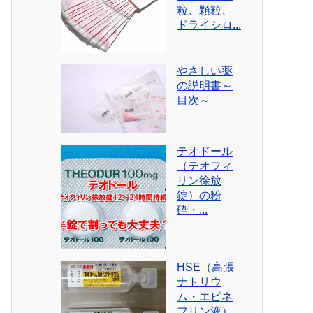
粒、顆粒、
ドライシロ...
やさしい薬
の説明書～
目次～
テオドール
（テオフィ
リン徐放
錠）の粉
砕・...
HSE（高張
ナトリウ
ム・エピネ
フリン液）...