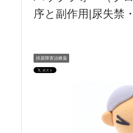
序と副作用|尿失禁
排尿障害治療薬