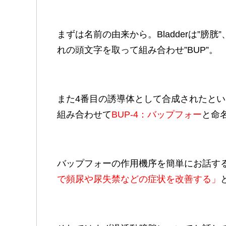
まずは名前の由来から。Bladderは”膀胱”、Ur
れの頭文字を取って組み合わせ”BUP”。
また4番目の誘導体として合成されたというこ
組み合わせて
BUP-4：バップフォー
と命
バップフォーの作用機序を簡単にお話す
で
頻尿や
尿失禁などの症状を改善する」