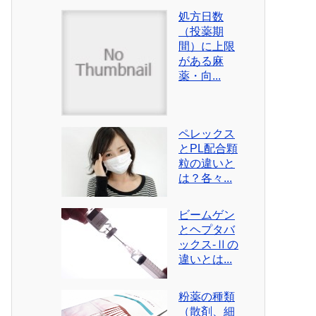
処方日数
（投薬期
間）に上限
がある麻
薬・向...
ペレックス
とPL配合顆
粒の違いと
は？各々...
ビームゲン
とヘプタバ
ックス-Ⅱの
違いとは...
粉薬の種類
（散剤、細