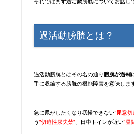
それではまず過活動膀胱についてお話し
過活動膀胱とは？
過活動膀胱とはその名の通り
膀胱が過剰
手に収縮する膀胱の機能障害を意味しま
急に尿がしたくなり我慢できない
”尿意切
う
”切迫性尿失禁”
、日中トイレが近い
”昼