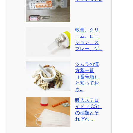
軟膏、クリ
ーム、ロー
ション、ス
プレー、ゲ...
ツムラの漢
方薬一覧
（番号順）
と知ってお
き...
吸入ステロ
イド（ICS）
の種類とそ
れぞれ...