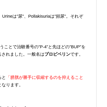
ineは”尿”、Pollakisuriaは”頻尿”。それぞ
とで治験番号の”P-4”と先ほどの”BUP”を
名されました。一般名は
プロピベリン
です。
ると
「膀胱が勝手に収縮するのを抑えること
となります。