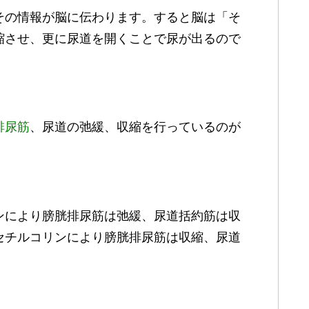
その情報が脳に伝わります。すると脳は「そ
縮させ、更に尿道を開くことで尿が出るので
排尿筋
、尿道の弛緩、収縮を行っているのが
ンにより膀胱排尿筋は弛緩、尿道括約筋は収
セチルコリンにより膀胱排尿筋は収縮、尿道