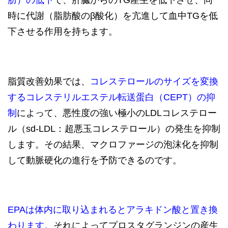
肪）の低下
で、肝臓からのTG産生を低下させ、同
時に代謝（脂肪酸のβ酸化）を亢進して血中TGを低
下させる作用を持ちます。
脂質改善効果では、
コレステロールのサイズを変換
するコレステリルエステル転送蛋白（CEPT）の抑
制
によって、悪性度の強い極小のLDLコレステロー
ル（sd-LDL：超悪玉コレステロール）の発生を抑制
します。その結果、マクロファージの泡沫化を抑制
して動脈硬化の進行を予防できるのです。
EPAは体内に取り込まれるとアラキドン酸と置き換
わります。
それによってプロスタグランジンの産生