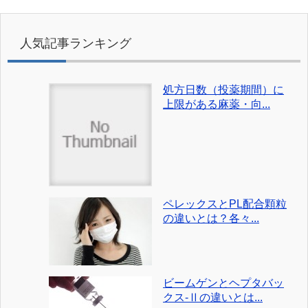
人気記事ランキング
処方日数（投薬期間）に
上限がある麻薬・向...
ペレックスとPL配合顆粒
の違いとは？各々...
ビームゲンとヘプタバッ
クス-Ⅱの違いとは...