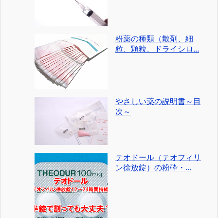
粉薬の種類（散剤、細
粒、顆粒、ドライシロ...
やさしい薬の説明書～目
次～
テオドール（テオフィリ
ン徐放錠）の粉砕・...