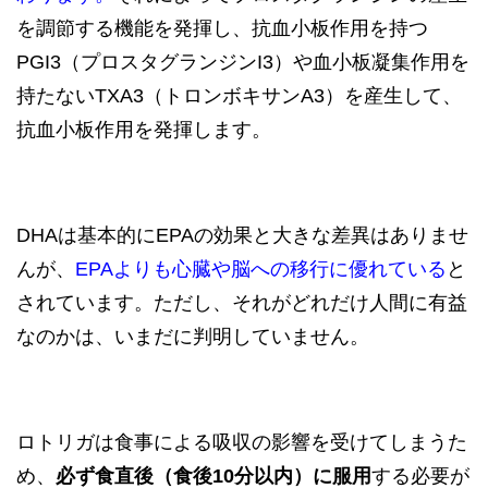
を調節する機能を発揮し、抗血小板作用を持つ
PGI3（プロスタグランジンI3）や血小板凝集作用を
持たないTXA3（トロンボキサンA3）を産生して、
抗血小板作用を発揮します。
DHAは基本的にEPAの効果と大きな差異はありませ
んが、
EPAよりも心臓や脳への移行に優れている
と
されています。ただし、それがどれだけ人間に有益
なのかは、いまだに判明していません。
ロトリガは食事による吸収の影響を受けてしまうた
め、
必ず食直後（食後10分以内）に服用
する必要が