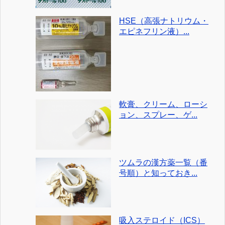
HSE（高張ナトリウム・
エピネフリン液）...
軟膏、クリーム、ローシ
ョン、スプレー、ゲ...
ツムラの漢方薬一覧（番
号順）と知っておき...
吸入ステロイド（ICS）