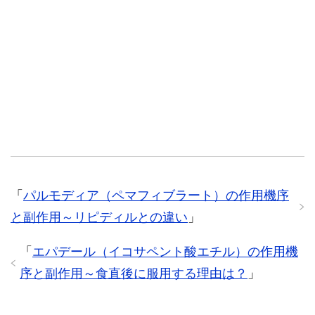
「
パルモディア（ペマフィブラート）の作用機序
と副作用～リピディルとの違い
」
「
エパデール（イコサペント酸エチル）の作用機
序と副作用～食直後に服用する理由は？
」