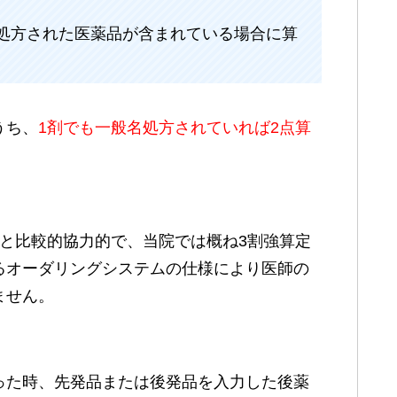
名処方された医薬品が含まれている場合に算
うち、
1剤でも一般名処方されていれば2点算
と比較的協力的で、当院では概ね3割強算定
るオーダリングシステムの仕様により医師の
ません。
った時、先発品または後発品を入力した後薬