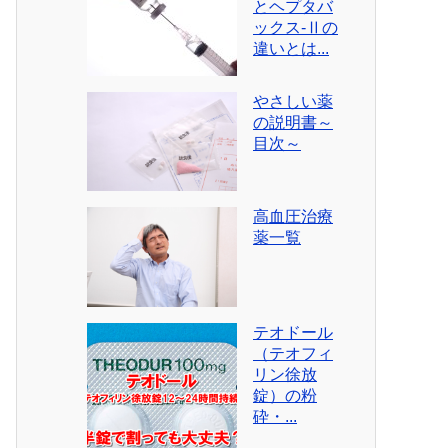
とヘプタバ
ックス-Ⅱの
違いとは...
やさしい薬
の説明書～
目次～
高血圧治療
薬一覧
テオドール
（テオフィ
リン徐放
錠）の粉
砕・...