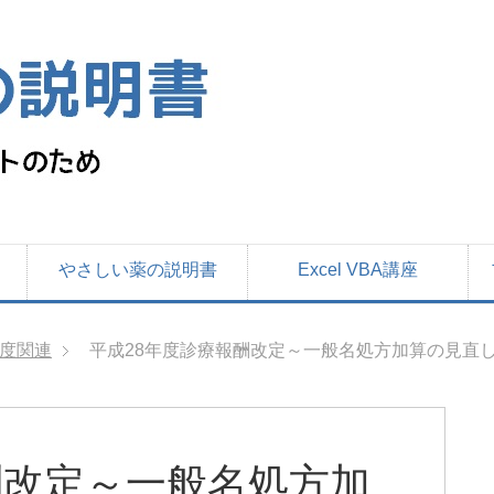
やさしい薬の説明書
Excel VBA講座
度関連
平成28年度診療報酬改定～一般名処方加算の見直
酬改定～一般名処方加