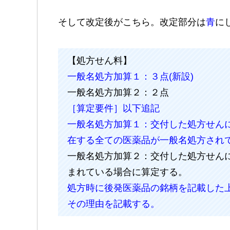
そして改定後がこちら。改定部分は
青
に
【処方せん料】
一般名処方加算１：３点(新設)
一般名処方加算２：２点
［算定要件］以下追記
一般名処方加算１：交付した処方せん
在する全ての医薬品が一般名処方され
一般名処方加算２：交付した処方せん
まれている場合に算定する。
処方時に後発医薬品の銘柄を記載した
その理由を記載する。