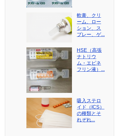
軟膏、クリ
ーム、ロー
ション、ス
プレー、ゲ...
HSE（高張
ナトリウ
ム・エピネ
フリン液）...
吸入ステロ
イド（ICS）
の種類とそ
れぞれ...