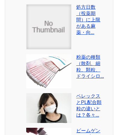
処方日数
（投薬期
間）に上限
がある麻
薬・向...
粉薬の種類
（散剤、細
粒、顆粒、
ドライシロ...
ペレックス
とPL配合顆
粒の違いと
は？各々...
ビームゲン