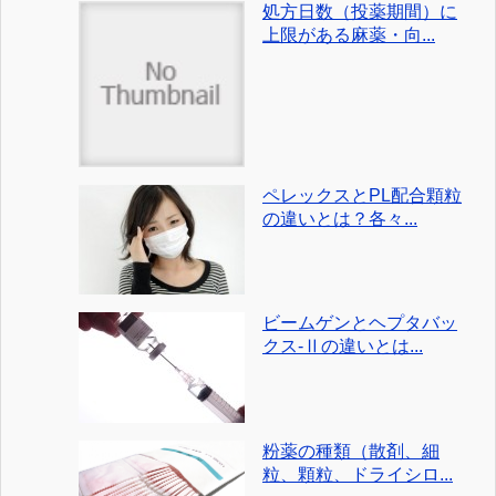
処方日数（投薬期間）に
上限がある麻薬・向...
ペレックスとPL配合顆粒
の違いとは？各々...
ビームゲンとヘプタバッ
クス-Ⅱの違いとは...
粉薬の種類（散剤、細
粒、顆粒、ドライシロ...