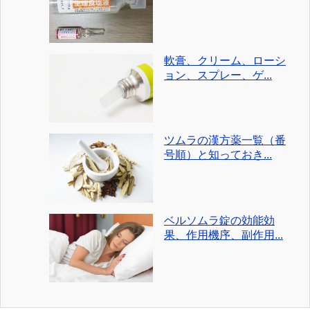
軟膏、クリーム、ローシ
ョン、スプレー、ゲ...
ツムラの漢方薬一覧（番
号順）と知っておき...
ベルソムラ錠の効能効
果、作用機序、副作用...