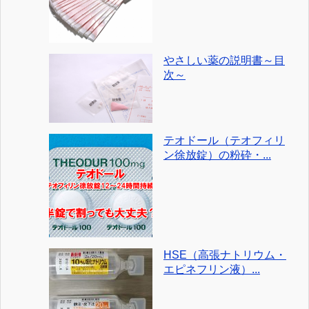
やさしい薬の説明書～目
次～
テオドール（テオフィリ
ン徐放錠）の粉砕・...
HSE（高張ナトリウム・
エピネフリン液）...