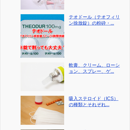
テオドール（テオフィリ
ン徐放錠）の粉砕・...
軟膏、クリーム、ローシ
ョン、スプレー、ゲ...
吸入ステロイド（ICS）
の種類とそれぞれ...