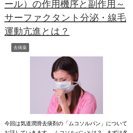
ール）の作用機序と副作用～
サーファクタント分泌・線毛
運動亢進とは？
去痰薬
今回は気道潤滑去痰剤の「ムコソルバン」について
お話していきます。 ムコソルバンとは？ まずは名