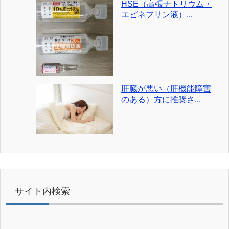
HSE（高張ナトリウム・
エピネフリン液）...
肝臓が悪い（肝機能障害
のある）方に推奨さ...
サイト内検索