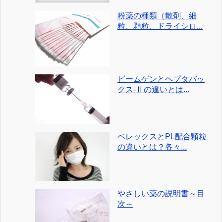
粉薬の種類（散剤、細
粒、顆粒、ドライシロ...
ビームゲンとヘプタバッ
クス-Ⅱの違いとは...
ペレックスとPL配合顆粒
の違いとは？各々...
やさしい薬の説明書～目
次～